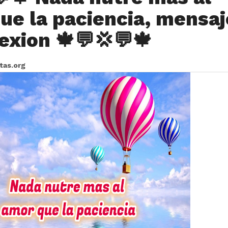
ue la paciencia, mensaj
exion 🍁💬💢💬🍁
itas.org