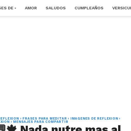
SES DE
AMOR
SALUDOS
CUMPLEAÑOS
VERSICU
REFLEXION
›
FRASES PARA MEDITAR
›
IMAGENES DE REFLEXION
›
EXION
›
MENSAJES PARA COMPARTIR
💬🍁 Nada nutre mas al