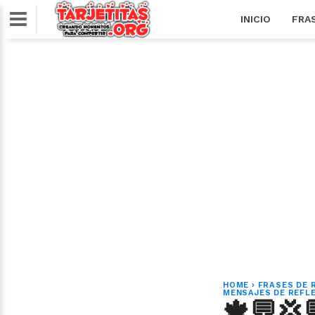
INICIO
FRA
HOME
›
FRASES DE 
MENSAJES DE REFL
🍁💬💢