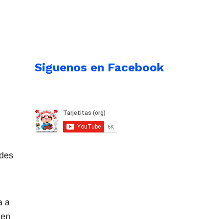
Siguenos en Facebook
edes
a a
 en