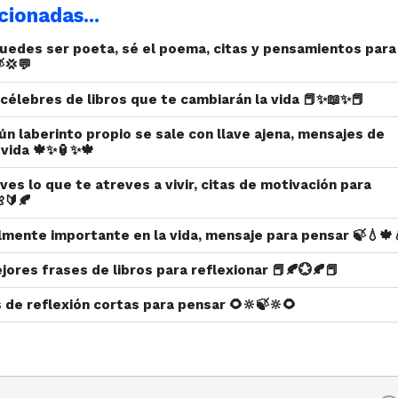
cionadas...
 puedes ser poeta, sé el poema, citas y pensamientos para
💢💬
célebres de libros que te cambiarán la vida 📕✨📖✨📕
ún laberinto propio se sale con llave ajena, mensajes de
 vida 🍁✨🏮✨🍁
ives lo que te atreves a vivir, citas de motivación para
🔰🍂
almente importante en la vida, mensaje para pensar 🍃💧🍁
jores frases de libros para reflexionar 📕🍂💮🍂📕
s de reflexión cortas para pensar 🌻🔆🍃🔆🌻