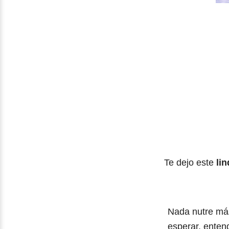
Te dejo este
li
Nada nutre más
esperar, enten