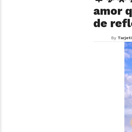
amor q
de refl
By
Tarjet