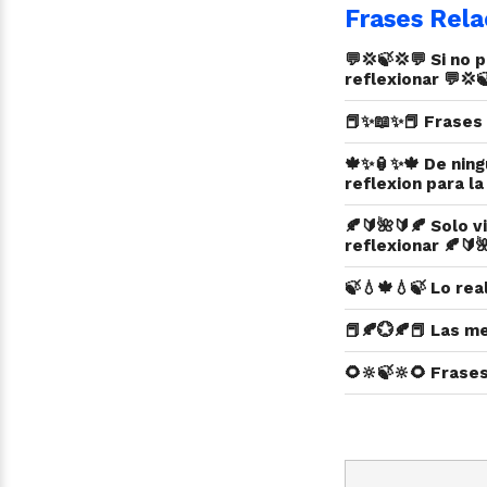
Frases Rela
💬💢🍃💢💬 Si no
reflexionar 💬💢
📕✨📖✨📕 Frases 
🍁✨🏮✨🍁 De ning
reflexion para la
🍂🔰🌺🔰🍂 Solo v
reflexionar 🍂🔰
🍃💧🍁💧🍃 Lo re
📕🍂💮🍂📕 Las me
🌻🔆🍃🔆🌻 Frase