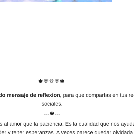
🍁💬💢💬🍁
ndo mensaje de reflexion,
para que compartas en tus r
sociales.
---🍁---
 al amor que la paciencia. Es la cualidad que nos ayud
der y tener esperanzas. A veces parece quedar olvidada