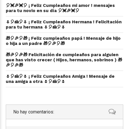
🎈💓🎉💓🎈 ¡ Feliz Cumpleaños mi amor ! mensajes
para tu novio en su día 🎈💓🎉💓🎈
🌷🎈🍰🎈🌷 ¡ Feliz Cumpleaños Hermana ! Felicitación
para tu hermana 🌷🎈🍰🎈🌷
🎁🎈🎉🎈🎁 ¡ Feliz cumpleaños papá ! Mensaje de hijo
o hija a un padre 🎁🎈🎉🎈🎁
🎁🎉🎈🎉🎁 Felicitación de cumpleaños para alguien
que has visto crecer ( Hijos, hermanos, sobrinos ) 🎁
🎉🎈🎉🎁
🌷🎈🍰🎈🌷 ¡ Feliz Cumpleaños Amiga ! Mensaje de
una amiga a otra 🌷🎈🍰🎈🌷
No hay comentarios: